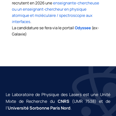
recrutent en 2026 une
enseignante-chercheuse
ou un enseignant-chercheur en physique
atomique et moléculaire / spectroscopie aux
interfaces
.
La candidature se fera via le portail
Odyssee
(ex-
Galaxie)
Le Laboratoire de Physique des Lasers est une Unité
Mixte de Recherche du
CNRS
(UMR 7538) et de
l’
Université Sorbonne Paris Nord
.