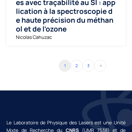
es avec traçabilité au SI : app
lication à la spectroscopie d
e haute précision du méthan
ol et de l’ozone
Nicolas Cahuzac
1
2
3
Le Laboratoire de Physique des Lasers est une Unité
Mixte de Recherche du
CNRS
(UMR 7538) et de