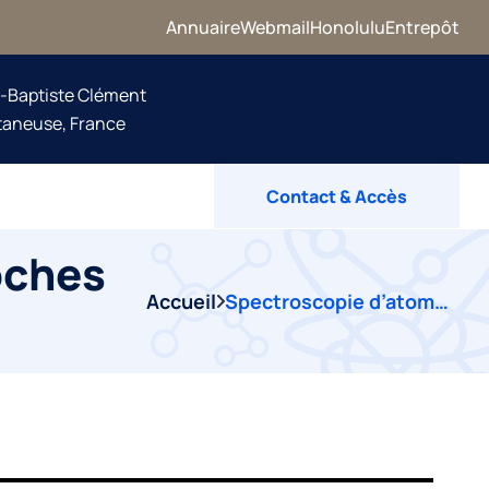
Annuaire
Webmail
Honolulu
Entrepôt
n-Baptiste Clément
taneuse, France
Contact & Accès
oches
Accueil
Spectroscopie d’atomes et de molécules proches de surfaces