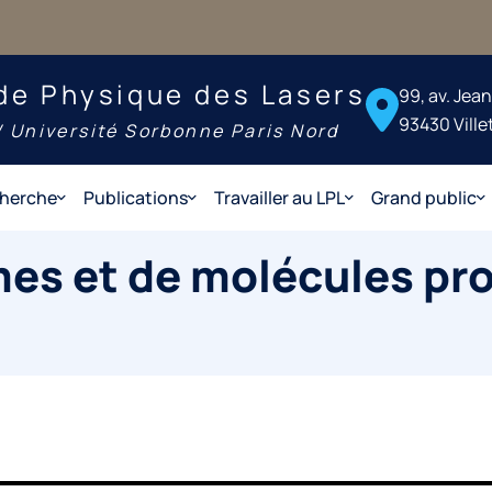
de Physique des Lasers
99, av. Jea
93430 Ville
 Université Sorbonne Paris Nord
herche
Publications
Travailler au LPL
Grand public
es et de molécules pr