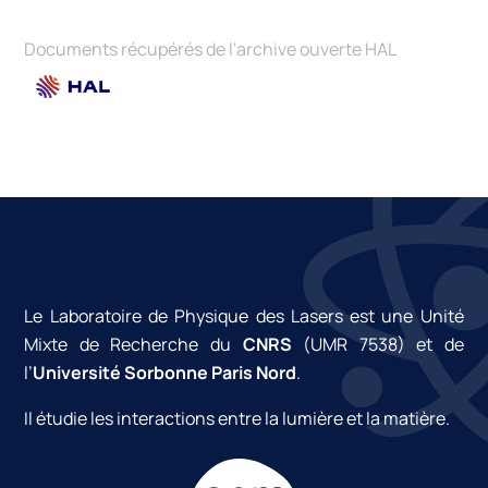
optical cavity.
Applied optics
, 2017, 56 (1), pp.8.
European Frequency and Time Forum and IEEE
⟨10.1364/AO.56.000008⟩
.
⟨hal-02284225⟩
International Frequency Control Symposium
Documents récupérés de l'archive ouverte HAL
(EFTF/IFC)
, Jul 2017, Besancon, France. pp.769-770.
⟨hal-02284220⟩
Le Laboratoire de Physique des Lasers est une Unité
Mixte de Recherche du
CNRS
(UMR 7538) et de
l’
Université Sorbonne Paris Nord
.
Il étudie les interactions entre la lumière et la matière.