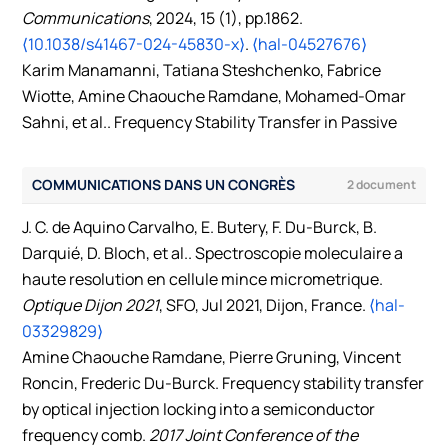
Communications
, 2024, 15 (1), pp.1862.
⟨10.1038/s41467-024-45830-x⟩
.
⟨hal-04527676⟩
Karim Manamanni, Tatiana Steshchenko, Fabrice
Wiotte, Amine Chaouche Ramdane, Mohamed-Omar
Sahni, et al.. Frequency Stability Transfer in Passive
Mode-Locked Quantum-dash Laser Diode using
Optical Injection Locking.
IEEE Journal of Quantum
COMMUNICATIONS DANS UN CONGRÈS
2 document
Electronics
, 2022, 58 (4), pp.1-9.
⟨10.1109/JQE.2022.3145867⟩
.
⟨hal-03531674⟩
J. C. de Aquino Carvalho, E. Butery, F. Du-Burck, B.
Pierre Gruning, Amine Chaouche-Ramdane, Karim
Darquié, D. Bloch, et al.. Spectroscopie moleculaire a
Manamanni, Thinhinane Aoudjit, Vincent Roncin, et al..
haute resolution en cellule mince micrometrique.
All-fiber ring-cavity for frequency stability transfer at
Optique Dijon 2021
, SFO, Jul 2021, Dijon, France.
⟨hal-
155 μm.
Applied optics
, 2019, 58 (6), pp.1502.
03329829⟩
⟨10.1364/AO.58.001502⟩
.
⟨hal-02284219⟩
Amine Chaouche Ramdane, Pierre Gruning, Vincent
Amine Chaouche Ramdane, Pierre Gruning, Vincent
Roncin, Frederic Du-Burck. Frequency stability transfer
Roncin, Frédéric Du-Burck. Stability transfer at 1.5 μm
by optical injection locking into a semiconductor
for metrological applications using a commercial
frequency comb.
2017 Joint Conference of the