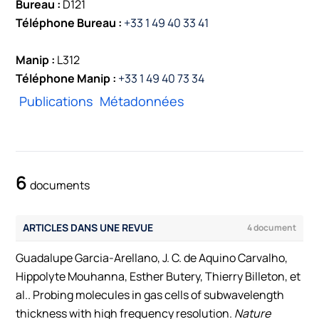
Bureau :
D121
Téléphone Bureau :
+33 1 49 40 33 41
Manip :
L312
Téléphone Manip :
+33 1 49 40 73 34
Publications
Métadonnées
6
documents
ARTICLES DANS UNE REVUE
4 document
Guadalupe Garcia-Arellano, J. C. de Aquino Carvalho,
Hippolyte Mouhanna, Esther Butery, Thierry Billeton, et
al.. Probing molecules in gas cells of subwavelength
thickness with high frequency resolution.
Nature